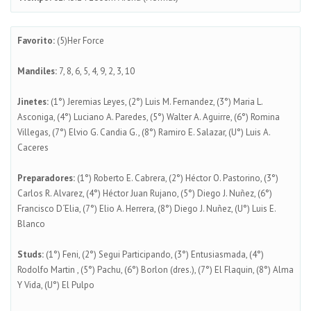
Favorito:
(5)Her Force
Mandiles:
7, 8, 6, 5, 4, 9, 2, 3, 10
Jinetes:
(1°) Jeremias Leyes, (2°) Luis M. Fernandez, (3°) Maria L.
Asconiga, (4°) Luciano A. Paredes, (5°) Walter A. Aguirre, (6°) Romina
Villegas, (7°) Elvio G. Candia G., (8°) Ramiro E. Salazar, (U°) Luis A.
Caceres
Preparadores:
(1°) Roberto E. Cabrera, (2°) Héctor O. Pastorino, (3°)
Carlos R. Alvarez, (4°) Héctor Juan Rujano, (5°) Diego J. Nuñez, (6°)
Francisco D´Elia, (7°) Elio A. Herrera, (8°) Diego J. Nuñez, (U°) Luis E.
Blanco
Studs:
(1°) Feni, (2°) Segui Participando, (3°) Entusiasmada, (4°)
Rodolfo Martin , (5°) Pachu, (6°) Borlon (dres.), (7°) El Flaquin, (8°) Alma
Y Vida, (U°) El Pulpo