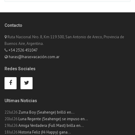
Contacto
Ruta Nacional Nro. 8, Km 119.500, San Antonio de Areco, Provincia de
Buenos Aire, Argentina.
+54 2326 451047
haras@harasvacación.com.ar
Redes Sociales
Ultimas Noticias
22Jul26
Zuma Boy (Seahenge) brilló en...
20Jul26
Luna Regente (Seahenge) se impuso en...
19Jul26
Amiga Verdadera (Full Mast) brilla en...
18Jul26
Historia Feliz (Hi Happy) gana...