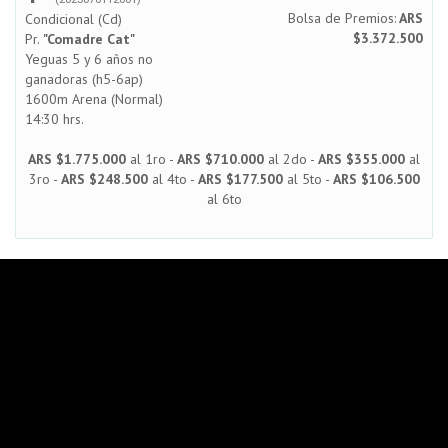
Bolsa de Premios:
ARS
Condicional (Cd)
$3.372.500
Pr.
"Comadre Cat"
Yeguas 5 y 6 años no
ganadoras (h5-6ap)
1600m Arena (Normal)
14:30 hrs.
ARS $1.775.000
al 1ro -
ARS $710.000
al 2do -
ARS $355.000
al
3ro -
ARS $248.500
al 4to -
ARS $177.500
al 5to -
ARS $106.500
al 6to