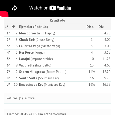
Resultado
L°
N°
Ejemplar (Padrillo)
Dist.
Div.
1°
7
Idea Correcta
(Hi Happy)
4.25
2°
8
Chuck Bob
(Chuck Berry)
1
4.00
3°
6
Felicitas Vega
(Niceto Vega)
3
7.00
4°
5
Her Force
(Forge)
4
3.55
5°
4
Larajul
(Imponderable)
10
11.75
6°
9
Vaporetta
(Interdetto)
13
4.65
7°
2
Storm Milagrosa
(Storm Petreo)
14½
17.70
8°
3
South Salta
(Southern Cat)
16
9.25
U°
10
Empecinada Key
(Manicero Key)
16¼
36.75
Retiros:
(1)Taimyra
Tiempo:
01.43.24 1600m Arena (Normal)