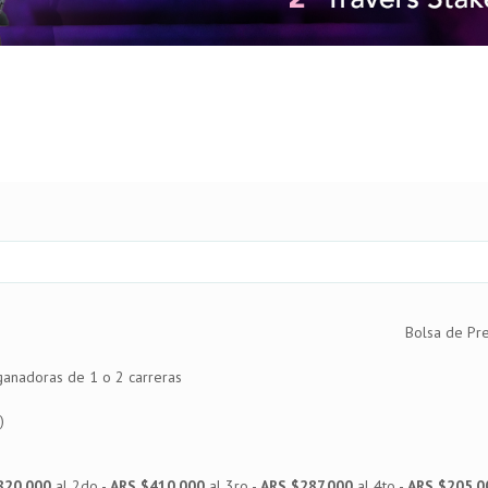
Bolsa de Pr
ganadoras de 1 o 2 carreras
)
820.000
al 2do -
ARS $410.000
al 3ro -
ARS $287.000
al 4to -
ARS $205.0