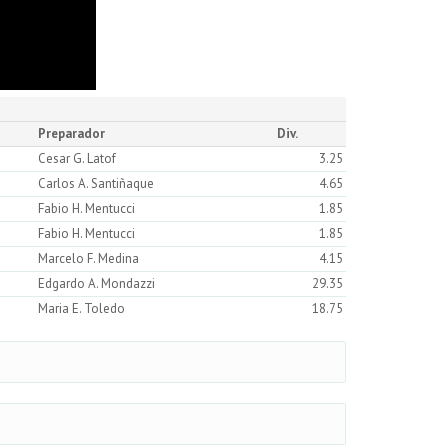
Preparador
Div.
Cesar G. Latof
3.25
Carlos A. Santiñaque
4.65
Fabio H. Mentucci
1.85
Fabio H. Mentucci
1.85
Marcelo F. Medina
4.15
Edgardo A. Mondazzi
29.35
Maria E. Toledo
18.75