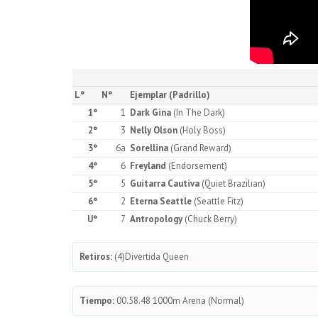
L°
N°
Ejemplar (Padrillo)
1°
1
Dark Gina
(In The Dark)
2°
3
Nelly Olson
(Holy Boss)
3°
6a
Sorellina
(Grand Reward)
4°
6
Freyland
(Endorsement)
5°
5
Guitarra Cautiva
(Quiet Brazilian)
6°
2
Eterna Seattle
(Seattle Fitz)
U°
7
Antropology
(Chuck Berry)
Retiros:
(4)Divertida Queen
Tiempo:
00.58.48 1000m Arena (Normal)