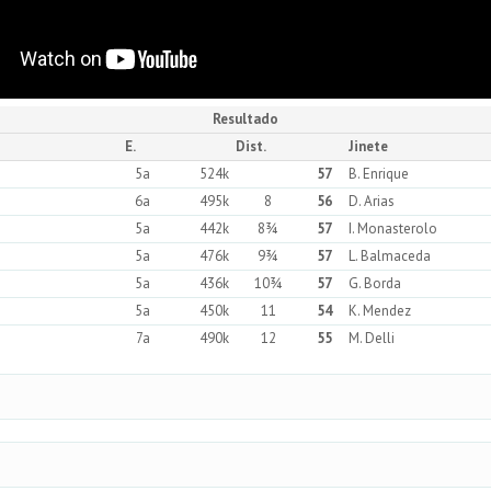
Resultado
E.
Dist.
Jinete
5a
524k
57
B. Enrique
6a
495k
8
56
D. Arias
5a
442k
8¾
57
I. Monasterolo
5a
476k
9¾
57
L. Balmaceda
5a
436k
10¾
57
G. Borda
5a
450k
11
54
K. Mendez
7a
490k
12
55
M. Delli