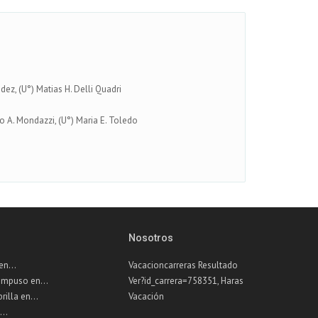
dez, (U°) Matias H. Delli Quadri
do A. Mondazzi, (U°) Maria E. Toledo
Nosotros
n...
Vacacioncarreras Resultado
impuso en...
Ver?id_carrera=758351, Haras
illa en...
Vacación
...