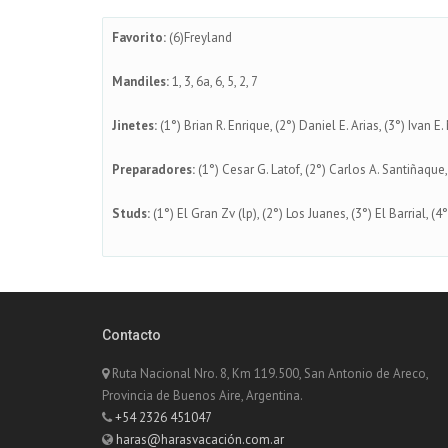
Favorito:
(6)Freyland
Mandiles:
1, 3, 6a, 6, 5, 2, 7
Jinetes:
(1°) Brian R. Enrique, (2°) Daniel E. Arias, (3°) Ivan
Preparadores:
(1°) Cesar G. Latof, (2°) Carlos A. Santiñaque
Studs:
(1°) El Gran Zv (lp), (2°) Los Juanes, (3°) El Barrial, (
Contacto
Ruta Nacional Nro. 8, Km 119.500, San Antonio de Areco,
Provincia de Buenos Aire, Argentina.
+54 2326 451047
haras@harasvacación.com.ar