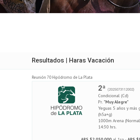
Resultados | Haras Vacación
Reunión 70 Hipódromo de La Plata
2ª
(2025073112002)
Condicional (Cd)
Pr.
"Muy Alegre"
Yeguas 5 años y más 
(h5a+g)
1000m Arena (Normal
14:30 hrs.
ARS $2.050.000
al 1ro -
ARS $