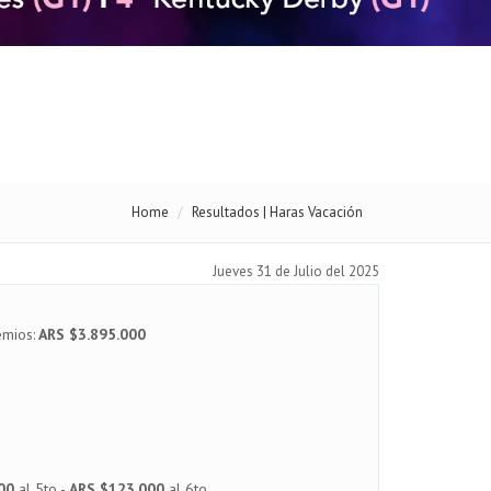
Home
Resultados | Haras Vacación
Jueves 31 de Julio del 2025
emios:
ARS $3.895.000
00
al 5to -
ARS $123.000
al 6to