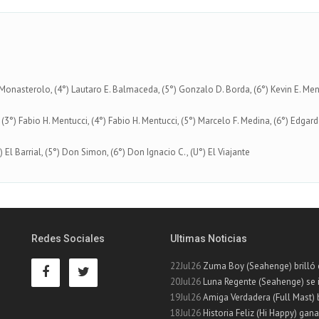
 E. Monasterolo, (4°) Lautaro E. Balmaceda, (5°) Gonzalo D. Borda, (6°) Kevin E. Men
, (3°) Fabio H. Mentucci, (4°) Fabio H. Mentucci, (5°) Marcelo F. Medina, (6°) Edgar
4°) El Barrial, (5°) Don Simon, (6°) Don Ignacio C., (U°) El Viajante
Redes Sociales
Ultimas Noticias
22Jul26
Zuma Boy (Seahenge) brilló e
20Jul26
Luna Regente (Seahenge) se 
19Jul26
Amiga Verdadera (Full Mast) br
18Jul26
Historia Feliz (Hi Happy) gana