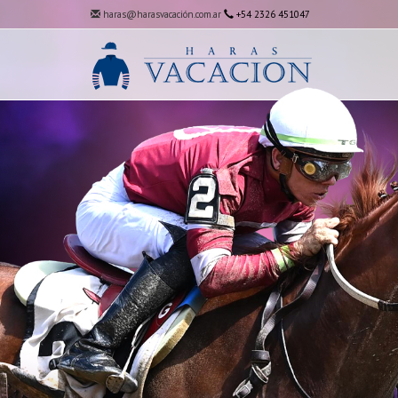
haras@harasvacación.com.ar
+54 2326 451047