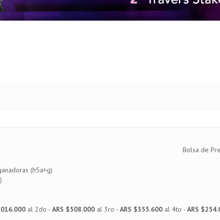
Bolsa de Pr
ganadoras (h5a+g)
)
.016.000
al 2do -
ARS $508.000
al 3ro -
ARS $355.600
al 4to -
ARS $254.