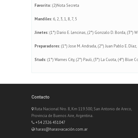
Favorito:
(2)Nota Secreta
Mandiles:
6, 2, 3, 1, 8, 7, 5
Jinetes:
(1°) Dario E. Lencinas, (2°) Gonzalo D. Borda, (3°) W
Preparadores:
(1°) Jose M. Andrada, (2°) Juan Pablo E. Díaz,
Studs:
(1°) Warnes City, (2°) Pauli, (3°) La Cuota, (4°) Blue 
Contacto
Ruta Nacional Nro. 8, Km 119.500, San Antonio de Areco,
Provincia de Buenos Aire, Argentina.
+54 2326 451047
haras@harasvacación.com.ar