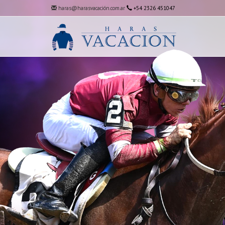
haras@harasvacación.com.ar
+54 2326 451047