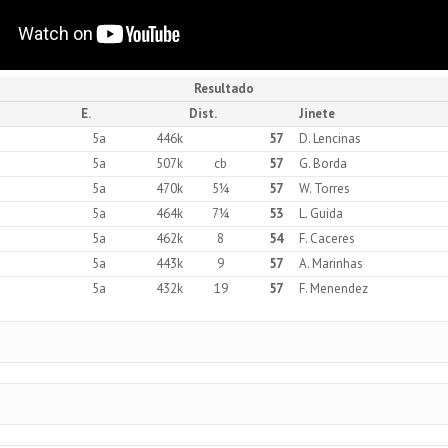
Resultado
E.
Dist.
Jinete
5a
446k
57
D. Lencinas
5a
507k
cb
57
G. Borda
5a
470k
5¼
57
W. Torres
5a
464k
7¼
53
L. Guida
5a
462k
8
54
F. Caceres
5a
443k
9
57
A. Marinhas
5a
432k
19
57
F. Menendez