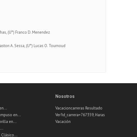
rinhas, (U°) Franco D. Menendez
 Gaston A. Sessa, (U°) Lucas O. Tournoud
Nosotros
n...
Vacacioncarreras Resultado
impuso en...
Ver?id_carrera=767359, Haras
illa en...
Vacación
...
 Clásico...