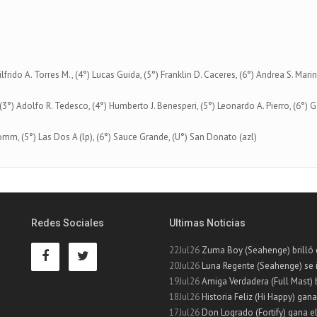
ilfrido A. Torres M., (4°) Lucas Guida, (5°) Franklin D. Caceres, (6°) Andrea S. Ma
 (3°) Adolfo R. Tedesco, (4°) Humberto J. Benesperi, (5°) Leonardo A. Pierro, (6°)
Comm, (5°) Las Dos A (lp), (6°) Sauce Grande, (U°) San Donato (azl)
Redes Sociales
Ultimas Noticias
22Jul26
Zuma Boy (Seahenge) brilló e
20Jul26
Luna Regente (Seahenge) se 
19Jul26
Amiga Verdadera (Full Mast) br
18Jul26
Historia Feliz (Hi Happy) gana
17Jul26
Don Logrado (Fortify) gana el