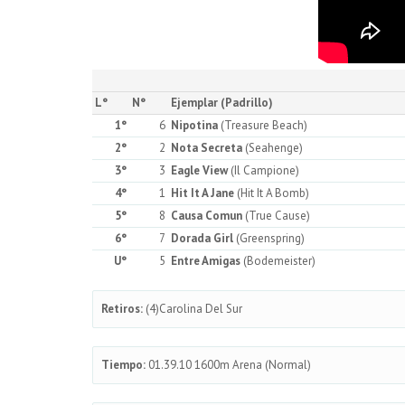
L°
N°
Ejemplar (Padrillo)
1°
6
Nipotina
(Treasure Beach)
2°
2
Nota Secreta
(Seahenge)
3°
3
Eagle View
(Il Campione)
4°
1
Hit It A Jane
(Hit It A Bomb)
5°
8
Causa Comun
(True Cause)
6°
7
Dorada Girl
(Greenspring)
U°
5
Entre Amigas
(Bodemeister)
Retiros:
(4)Carolina Del Sur
Tiempo:
01.39.10 1600m Arena (Normal)