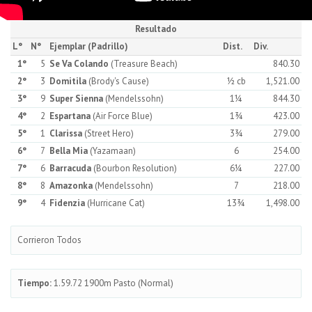
Resultado
L°
N°
Ejemplar (Padrillo)
Dist.
Div.
1°
5
Se Va Colando
(Treasure Beach)
840.30
2°
3
Domitila
(Brody's Cause)
½ cb
1,521.00
3°
9
Super Sienna
(Mendelssohn)
1¼
844.30
4°
2
Espartana
(Air Force Blue)
1¾
423.00
5°
1
Clarissa
(Street Hero)
3¾
279.00
6°
7
Bella Mia
(Yazamaan)
6
254.00
7°
6
Barracuda
(Bourbon Resolution)
6¼
227.00
8°
8
Amazonka
(Mendelssohn)
7
218.00
9°
4
Fidenzia
(Hurricane Cat)
13¾
1,498.00
Corrieron Todos
Tiempo:
1.59.72 1900m Pasto (Normal)