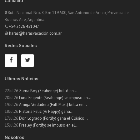
Contacto
Ruta Nacional Nro. 8, Km 119.500, San Antonio de Areco, Provincia de
Buenos Aire, Argentina.
+54 2326 451047
haras@harasvacación.com.ar
Redes Sociales
Ultimas Noticias
22Jul26
Zuma Boy (Seahenge) brilló en...
20Jul26
Luna Regente (Seahenge) se impuso en...
19Jul26
Amiga Verdadera (Full Mast) brilla en...
18Jul26
Historia Feliz (Hi Happy) gana...
17Jul26
Don Logrado (Fortify) gana el Clásico...
15Jul26
Presley (Fortify) se impuso en el...
Nosotros