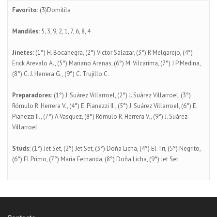
Favorito:
(3)Domitila
Mandiles:
5, 3, 9, 2, 1, 7, 6, 8, 4
Jinetes:
(1°) H. Bocanegra, (2°) Victor Salazar, (3°) R Melgarejo, (4°)
Erick Arevalo A., (5°) Mariano Arenas, (6°) M. Vilcarima, (7°) J P Medina,
(8°) C. J. Herrera G., (9°) C. Trujillo C.
Preparadores:
(1°) J. Suárez Villarroel, (2°) J. Suárez Villarroel, (3°)
Rómulo R. Herrera V., (4°) E. Pianezzi II., (5°) J. Suárez Villarroel, (6°) E.
Pianezzi II., (7°) A Vasquez, (8°) Rómulo R. Herrera V., (9°) J. Suárez
Villarroel
Studs:
(1°) Jet Set, (2°) Jet Set, (3°) Doña Licha, (4°) El Tri, (5°) Negrito,
(6°) El Primo, (7°) Maria Fernanda, (8°) Doña Licha, (9°) Jet Set