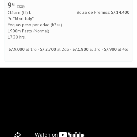
9ª
(328)
Bolsa de Premios:
S/.14.400
Clásico (Cl)
L
Pr.
"Mari July"
Yeguas peso por edad (h2a+)
1900m Pasto (Normal)
17:30 hrs.
S/.9.000
al 1ro -
S/.2.700
al 2do -
S/.1.800
al 3ro -
S/.900
al 4to