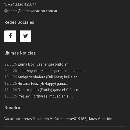
+54 2326 451047
haras@harasvacación.com.ar
Redes Sociales
Ultimas Noticias
22Jul26
Zuma Boy (Seahenge) brilló en...
20Jul26
Luna Regente (Seahenge) se impuso en...
19Jul26
Amiga Verdadera (Full Mast) brilla en...
18Jul26
Historia Feliz (Hi Happy) gana...
17Jul26
Don Logrado (Fortify) gana el Clásico...
15Jul26
Presley (Fortify) se impuso en el...
Nosotros
Vacacioncarreras Resultado Ver?id_carrera=819462, Haras Vacación