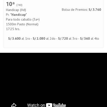
10ª
(740)
Bolsa de Premios:
S/.5.760
Handicap (Hd)
Pr.
"Handicap"
Para todo caballo (3a+)
1500m Pasto (Normal)
17:25 hrs.
S/.3.600
al 1ro -
S/.1.080
al 2do -
S/.720
al 3ro -
S/.360
al 4to