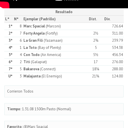
Resultado
L°
N°
Ejemplar (Padrillo)
Dist.
Div.
1°
8
Marc Spacial
(Marconi)
726.64
2°
7
Forty Angela
(Fortify)
2½
311.00
3°
6
La Gran Fili
(Yazamaan)
2¾
239.79
4°
1
La Toto
(Bay of Plenty)
5
534.38
5°
4
Con Todo
(Air America)
5½
456.34
6°
2
Titi
(Galapiat)
17
276.00
7°
5
Bakarova
(Connect)
18¼
288.00
U°
3
Malajunta
(El Enemigo)
21¾
124.00
Corrieron Todos
Tiempo:
1.31.08 1500m Pasto (Normal)
Favorito:
(8)Marc Spacial