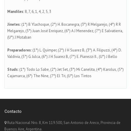
Mandiles:
8, 7, 6, 1, 4, 2, 5, 3
Jinetes:
(1°) B Ylachoque, (2°) H. Bocanegra, (3°) R Melgarejo, (4°) R R
Melgarejo, (5°) Juan José Enriquez, (6°) A J Menendez, (7°) E Salvatierra,
(U°) J Motaban
Preparadores:
(1°) L. Quimper, (2°) J H Suarez B, (3°) A. Filipuzzi, (4°) D.
Valdivia, (5°) G Julca, (6°) J H Suarez B, (7°) E. Pianezzi II., (U°) J Bello
Studs:
(1°) Todo Lo Sabe, (2°) Jet Set, (3°) Mi Canelita, (4°) Karolus, (5°)
Cajamarca, (6°) The Nine, (7°) El Tri, (U°) Los Tintos
Contacto
Ruta Nacional Nro. 8, Km 119.500, San Antonio de Areco, Provincia de
Buenos Aire, Argentina.