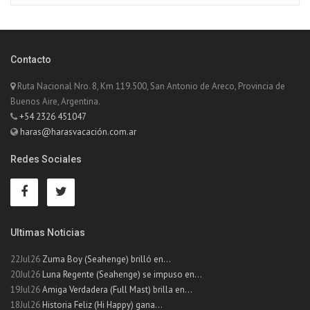
Contacto
Ruta Nacional Nro. 8, Km 119.500, San Antonio de Areco, Provincia de
Buenos Aire, Argentina.
+54 2326 451047
haras@harasvacación.com.ar
Redes Sociales
Ultimas Noticias
22Jul26
Zuma Boy (Seahenge) brilló en...
20Jul26
Luna Regente (Seahenge) se impuso en...
19Jul26
Amiga Verdadera (Full Mast) brilla en...
18Jul26
Historia Feliz (Hi Happy) gana...