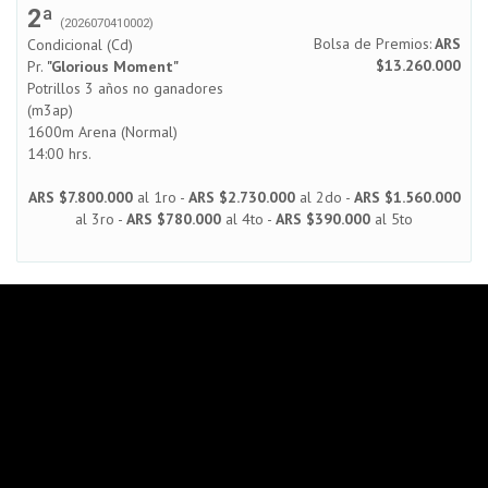
2ª
(2026070410002)
Bolsa de Premios:
ARS
Condicional (Cd)
$13.260.000
Pr.
"Glorious Moment"
Potrillos 3 años no ganadores
(m3ap)
1600m Arena (Normal)
14:00 hrs.
ARS $7.800.000
al 1ro -
ARS $2.730.000
al 2do -
ARS $1.560.000
al 3ro -
ARS $780.000
al 4to -
ARS $390.000
al 5to