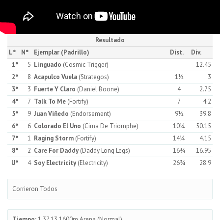
Resultado
L°
N°
Ejemplar (Padrillo)
Dist.
Div.
1°
5
Linguado
(Cosmic Trigger)
12.45
2°
8
Acapulco Vuela
(Strategos)
1½
3
3°
3
Fuerte Y Claro
(Daniel Boone)
4
2.75
4°
7
Talk To Me
(Fortify)
7
4.2
5°
9
Juan Viñedo
(Endorsement)
9½
39.8
6°
6
Colorado El Uno
(Cima De Triomphe)
10¼
50.15
7°
1
Raging Storm
(Fortify)
14¼
4.15
8°
2
Care For Daddy
(Daddy Long Legs)
16¾
16.95
U°
4
Soy Electricity
(Electricity)
26¾
28.9
Corrieron Todos
Tiempo:
1.37.13 1600m Arena (Normal)