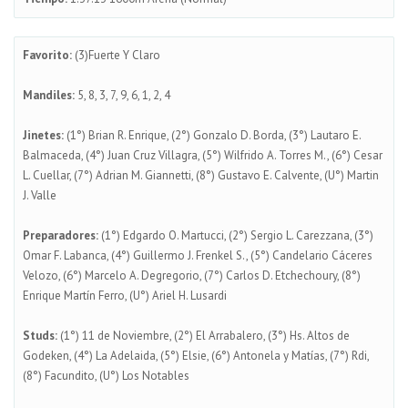
Favorito:
(3)Fuerte Y Claro
Mandiles:
5, 8, 3, 7, 9, 6, 1, 2, 4
Jinetes:
(1°) Brian R. Enrique, (2°) Gonzalo D. Borda, (3°) Lautaro E.
Balmaceda, (4°) Juan Cruz Villagra, (5°) Wilfrido A. Torres M., (6°) Cesar
L. Cuellar, (7°) Adrian M. Giannetti, (8°) Gustavo E. Calvente, (U°) Martin
J. Valle
Preparadores:
(1°) Edgardo O. Martucci, (2°) Sergio L. Carezzana, (3°)
Omar F. Labanca, (4°) Guillermo J. Frenkel S., (5°) Candelario Cáceres
Velozo, (6°) Marcelo A. Degregorio, (7°) Carlos D. Etchechoury, (8°)
Enrique Martín Ferro, (U°) Ariel H. Lusardi
Studs:
(1°) 11 de Noviembre, (2°) El Arrabalero, (3°) Hs. Altos de
Godeken, (4°) La Adelaida, (5°) Elsie, (6°) Antonela y Matías, (7°) Rdi,
(8°) Facundito, (U°) Los Notables