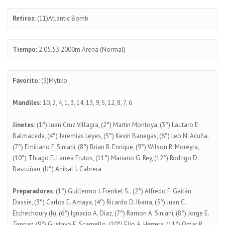
Retiros:
(11)Atlantic Bomb
Tiempo:
2.05.53 2000m Arena (Normal)
Favorito:
(3)Mytiko
Mandiles:
10, 2, 4, 1, 3, 14, 13, 9, 5, 12, 8, 7, 6
Jinetes:
(1°) Juan Cruz Villagra, (2°) Martin Montoya, (3°) Lautaro E.
Balmaceda, (4°) Jeremias Leyes, (5°) Kevin Banegas, (6°) Leo N. Acuña,
(7°) Emiliano F. Siniani, (8°) Brian R. Enrique, (9°) Wilson R. Moreyra,
(10°) Thiago E. Larrea Frutos, (11°) Mariano G. Rey, (12°) Rodrigo D.
Bascuñan, (U°) Anibal J. Cabrera
Preparadores:
(1°) Guillermo J. Frenkel S., (2°) Alfredo F. Gaitán
Dassie, (3°) Carlos E. Amaya, (4°) Ricardo D. Ibarra, (5°) Juan C.
Etchechoury (h), (6°) Ignacio A. Diaz, (7°) Ramon A. Siniani, (8°) Jorge E.
Teppaz, (9°) Gustavo E. Scarpello, (10°) Elio A. Herrera, (11°) Omar R.