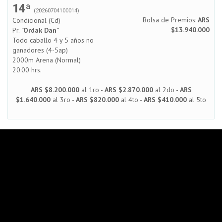
14ª
(20260704100014)
Bolsa de Premios:
ARS
Condicional (Cd)
$13.940.000
Pr.
"Ordak Dan"
Todo caballo 4 y 5 años no
ganadores (4-5ap)
2000m Arena (Normal)
20:00 hrs.
ARS $8.200.000
al 1ro -
ARS $2.870.000
al 2do -
ARS
$1.640.000
al 3ro -
ARS $820.000
al 4to -
ARS $410.000
al 5to