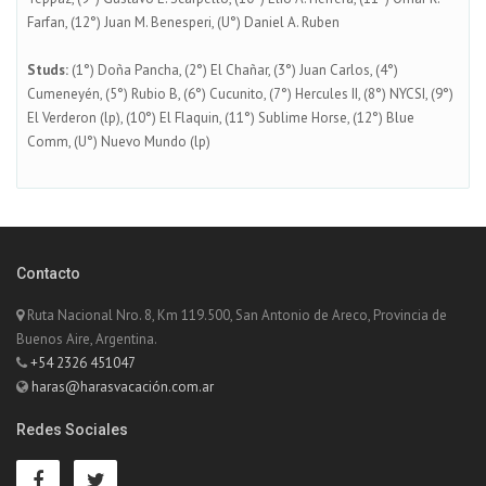
Farfan, (12°) Juan M. Benesperi, (U°) Daniel A. Ruben
Studs:
(1°) Doña Pancha, (2°) El Chañar, (3°) Juan Carlos, (4°)
Cumeneyén, (5°) Rubio B, (6°) Cucunito, (7°) Hercules II, (8°) NYCSI, (9°)
El Verderon (lp), (10°) El Flaquin, (11°) Sublime Horse, (12°) Blue
Comm, (U°) Nuevo Mundo (lp)
Contacto
Ruta Nacional Nro. 8, Km 119.500, San Antonio de Areco, Provincia de
Buenos Aire, Argentina.
+54 2326 451047
haras@harasvacación.com.ar
Redes Sociales