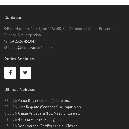
Contacto
Ruta Nacional Nro. 8, Km 119.500, San Antonio de Areco, Provincia de
Buenos Aire, Argentina.
+54 2326 451047
haras@harasvacación.com.ar
Redes Sociales
Ultimas Noticias
22Jul26
Zuma Boy (Seahenge) brilló en...
20Jul26
Luna Regente (Seahenge) se impuso en...
19Jul26
Amiga Verdadera (Full Mast) brilla en...
18Jul26
Historia Feliz (Hi Happy) gana...
17Jul26
Don Logrado (Fortify) gana el Clásico...