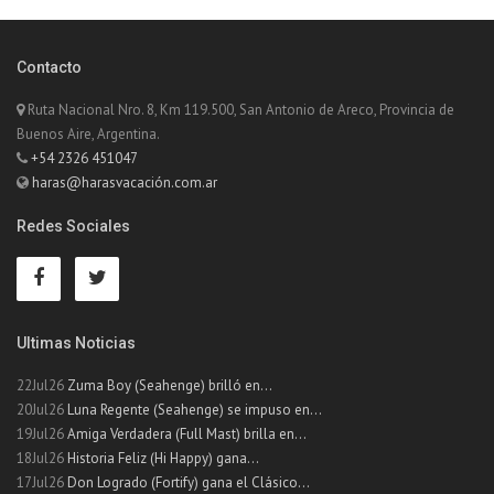
Contacto
Ruta Nacional Nro. 8, Km 119.500, San Antonio de Areco, Provincia de
Buenos Aire, Argentina.
+54 2326 451047
haras@harasvacación.com.ar
Redes Sociales
Ultimas Noticias
22Jul26
Zuma Boy (Seahenge) brilló en...
20Jul26
Luna Regente (Seahenge) se impuso en...
19Jul26
Amiga Verdadera (Full Mast) brilla en...
18Jul26
Historia Feliz (Hi Happy) gana...
17Jul26
Don Logrado (Fortify) gana el Clásico...