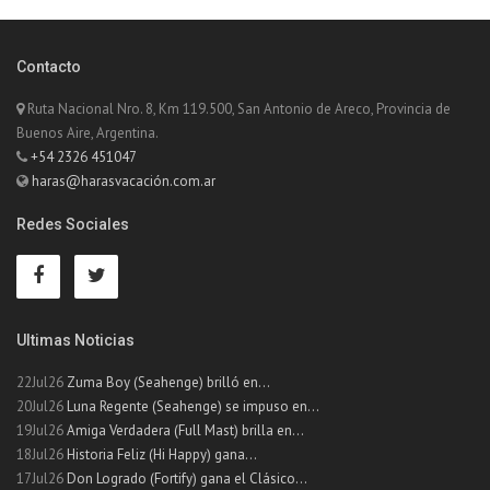
Contacto
Ruta Nacional Nro. 8, Km 119.500, San Antonio de Areco, Provincia de
Buenos Aire, Argentina.
+54 2326 451047
haras@harasvacación.com.ar
Redes Sociales
Ultimas Noticias
22Jul26
Zuma Boy (Seahenge) brilló en...
20Jul26
Luna Regente (Seahenge) se impuso en...
19Jul26
Amiga Verdadera (Full Mast) brilla en...
18Jul26
Historia Feliz (Hi Happy) gana...
17Jul26
Don Logrado (Fortify) gana el Clásico...