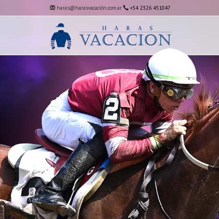
haras@harasvacación.com.ar
+54 2326 451047