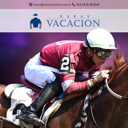
haras@harasvacación.com.ar
+54 2326 451047