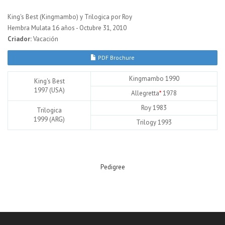
King's Best (Kingmambo) y Trilogica por Roy
Hembra Mulata 16 años - Octubre 31, 2010
Criador:
Vacación
PDF Brochure
Kingmambo 1990
King's Best
1997 (USA)
Allegretta
*
1978
Roy 1983
Trilogica
1999 (ARG)
Trilogy 1993
Pedigree