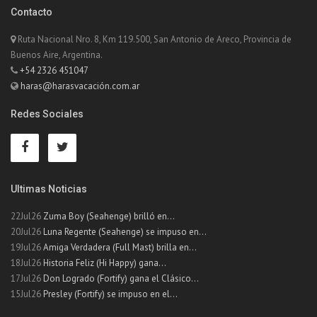
Contacto
Ruta Nacional Nro. 8, Km 119.500, San Antonio de Areco, Provincia de
Buenos Aire, Argentina.
+54 2326 451047
haras@harasvacación.com.ar
Redes Sociales
Ultimas Noticias
22Jul26
Zuma Boy (Seahenge) brilló en...
20Jul26
Luna Regente (Seahenge) se impuso en...
19Jul26
Amiga Verdadera (Full Mast) brilla en...
18Jul26
Historia Feliz (Hi Happy) gana...
17Jul26
Don Logrado (Fortify) gana el Clásico...
15Jul26
Presley (Fortify) se impuso en el...