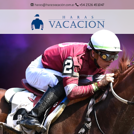
haras@harasvacación.com.ar
+54 2326 451047