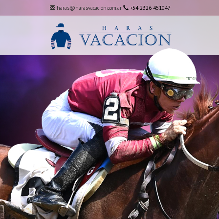
haras@harasvacación.com.ar
+54 2326 451047