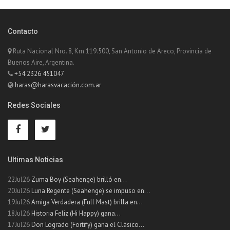
Contacto
Ruta Nacional Nro. 8, Km 119.500, San Antonio de Areco, Provincia de
Buenos Aire, Argentina.
+54 2326 451047
haras@harasvacación.com.ar
Redes Sociales
Ultimas Noticias
22Jul26
Zuma Boy (Seahenge) brilló en...
20Jul26
Luna Regente (Seahenge) se impuso en...
19Jul26
Amiga Verdadera (Full Mast) brilla en...
18Jul26
Historia Feliz (Hi Happy) gana...
17Jul26
Don Logrado (Fortify) gana el Clásico...