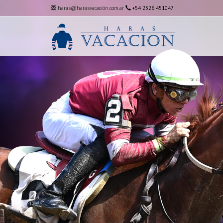
haras@harasvacación.com.ar
+54 2326 451047