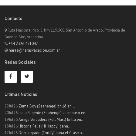
Contacto
Ruta Nacional Nro. 8, Km 119.500, San Antonio de Areco, Provincia de
Buenos Aire, Argentina.
+54 2326 451047
haras@harasvacación.com.ar
Redes Sociales
Ultimas Noticias
22Jul26
Zuma Boy (Seahenge) brilló en...
20Jul26
Luna Regente (Seahenge) se impuso en...
19Jul26
Amiga Verdadera (Full Mast) brilla en...
18Jul26
Historia Feliz (Hi Happy) gana...
17Jul26
Don Logrado (Fortify) gana el Clásico...