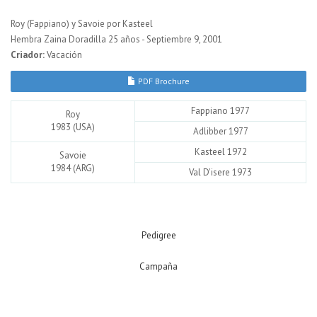
Roy (Fappiano) y Savoie por Kasteel
Hembra Zaina Doradilla 25 años - Septiembre 9, 2001
Criador:
Vacación
PDF Brochure
Fappiano 1977
Roy
1983 (USA)
Adlibber 1977
Kasteel 1972
Savoie
1984 (ARG)
Val D'isere 1973
Pedigree
Campaña