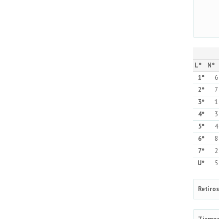
L°
N°
1°
6
2°
7
3°
1
4°
3
5°
4
6°
8
7°
2
U°
5
Retiros