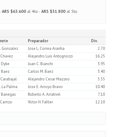
-
ARS $63.600
al 4to -
ARS $31.800
al 5to
inete
Preparador
Div.
. Gonzalez
Jose L. Correa Aranha
2.70
. Chavez
Alejandro Luis Antognozzi
16.25
. Dyke
Juan C. Bianchi
3.95
. Baez
Carlos M. Baez
3.40
. Carabajal
Alejandro Cesar Mazzeo
5.55
. La Palma
Jose E. Arroyo Bravo
10.40
. Banegas
Roberto A. Arrativel
7.10
 Carrizo
Víctor H. Fahler
12.10