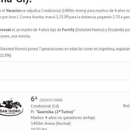
n el
Vacación
se adjudica Condicional (1400m-Arena) para machos de 4 años no 
 por Jose L. Correa Aranha, marcó 1.25.09 para la distancia, pagando 2.70 a gan
ersonal
es un macho de 4 años hijo de
Fortify
(Distorted Humor) y Elizabetta p
iones, una victoria.
Distorted Humor) posee 7 generaciones en edad de correr en Argentina, registra
(11,8%).
6ª
(202310119006)
Bol
Condicional (Cd)
Pr.
"Guernika (2°Turno)"
Machos 4 años no ganadores (m4ap)
1400m Arena (Normal)
16:30 hrs.