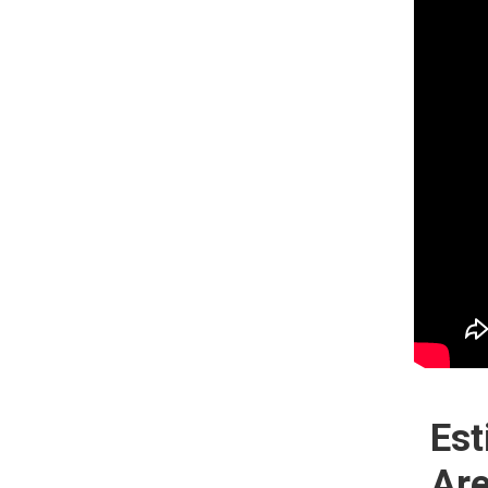
Est
Are