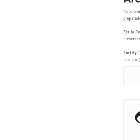
Nacido e
preparado
Estilo P
presentac
Fortify
(
clásicos 