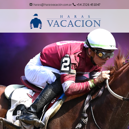
haras@harasvacación.com.ar
+54 2326 451047