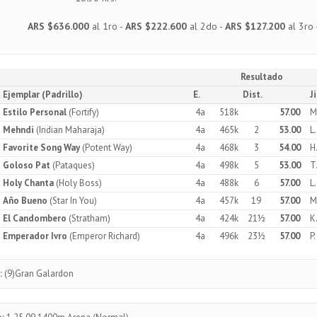
ARS $636.000
al 1ro -
ARS $222.600
al 2do -
ARS $127.200
al 3ro 
Resultado
Ejemplar (Padrillo)
E.
Dist.
J
Estilo Personal
(Fortify)
4a
518k
57.00
M
Mehndi
(Indian Maharaja)
4a
465k
2
53.00
L
Favorite Song Way
(Potent Way)
4a
468k
3
54.00
H
Goloso Pat
(Pataques)
4a
498k
5
53.00
T
Holy Chanta
(Holy Boss)
4a
488k
6
57.00
L
Año Bueno
(Star In You)
4a
457k
19
57.00
M
El Candombero
(Stratham)
4a
424k
21½
57.00
K
Emperador Ivro
(Emperor Richard)
4a
496k
23½
57.00
P.
:
(9)Gran Galardon