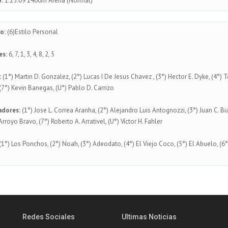
:
1.25.09 1400m Arena (Normal)
o:
(6)Estilo Personal
es:
6, 7, 1, 3, 4, 8, 2, 5
:
(1°) Martin D. Gonzalez, (2°) Lucas I De Jesus Chavez , (3°) Hector E. Dyke, (4°) T
(7°) Kevin Banegas, (U°) Pablo D. Carrizo
adores:
(1°) Jose L. Correa Aranha, (2°) Alejandro Luis Antognozzi, (3°) Juan C. Bi
Arroyo Bravo, (7°) Roberto A. Arrativel, (U°) Víctor H. Fahler
1°) Los Ponchos, (2°) Noah, (3°) Adeodato, (4°) El Viejo Coco, (5°) El Abuelo, (6°)
Redes Sociales
Ultimas Noticias