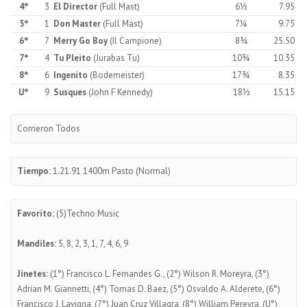
4°
3
El Director
(Full Mast)
6½
7.95
5°
1
Don Master
(Full Mast)
7¼
9.75
6°
7
Merry Go Boy
(Il Campione)
8¾
25.50
7°
4
Tu Pleito
(Jurabas Tu)
10¾
10.35
8°
6
Ingenito
(Bodemeister)
17¾
8.35
U°
9
Susques
(John F Kennedy)
18½
15.15
Corrieron Todos
Tiempo:
1.21.91 1400m Pasto (Normal)
Favorito:
(5)Techno Music
Mandiles:
5, 8, 2, 3, 1, 7, 4, 6, 9
Jinetes:
(1°) Francisco L. Fernandes G., (2°) Wilson R. Moreyra, (3°)
Adrian M. Giannetti, (4°) Tomas D. Baez, (5°) Osvaldo A. Alderete, (6°)
Francisco J. Lavigna, (7°) Juan Cruz Villagra, (8°) William Pereyra, (U°)