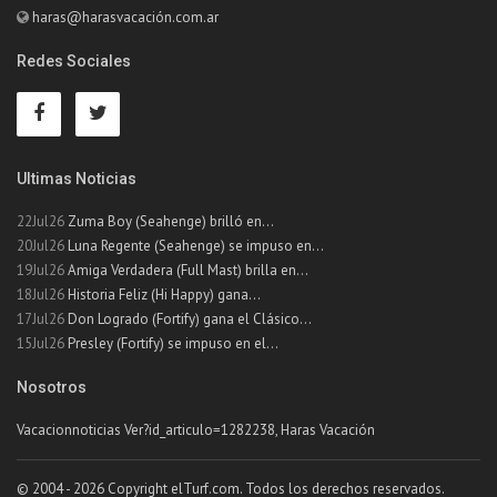
haras@harasvacación.com.ar
Redes Sociales
Ultimas Noticias
22Jul26
Zuma Boy (Seahenge) brilló en...
20Jul26
Luna Regente (Seahenge) se impuso en...
19Jul26
Amiga Verdadera (Full Mast) brilla en...
18Jul26
Historia Feliz (Hi Happy) gana...
17Jul26
Don Logrado (Fortify) gana el Clásico...
15Jul26
Presley (Fortify) se impuso en el...
Nosotros
Vacacionnoticias Ver?id_articulo=1282238, Haras Vacación
© 2004 - 2026 Copyright elTurf.com. Todos los derechos reservados.