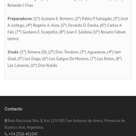
Rolando I. Frias
Preparadores:
(1°) Gustavo E. Romero, (2°) Pablo P. Sahagián, (3°) José
A. Lofiego, (4°) Rogelio A. Alvis, (5°) Osvaldo D. Davila, (6°) Carlos A.
Fali, (7°) Gustavo E. Scarpello, (8°) Juan F. Saldivia, (U°) Rosario Fabian
Lemos
Studs:
(1°) Ximena (SI), (2°) Don Teodoro, (3°) Aguarenas, (4°) Iam
Glad, (5°) Los Dago, (6°) Los Galgos De Moreno, (7°) Los Betos, (8°)
Las Canarias, (U°) Don Ibaldo
Contacto
Ruta Nacional Nro. 8, Km 119.500, San Antonio de Areco, Provincia de
Buenos Aire, Argentina.
+54 2326 451047