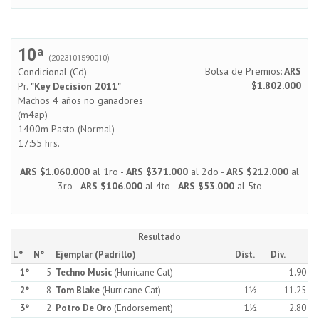
10ª
(2023101590010)
Bolsa de Premios:
ARS
Condicional (Cd)
$1.802.000
Pr.
"Key Decision 2011"
Machos 4 años no ganadores
(m4ap)
1400m Pasto (Normal)
17:55 hrs.
ARS $1.060.000
al 1ro -
ARS $371.000
al 2do -
ARS $212.000
al
3ro -
ARS $106.000
al 4to -
ARS $53.000
al 5to
Resultado
L°
N°
Ejemplar (Padrillo)
Dist.
Div.
1°
5
Techno Music
(Hurricane Cat)
1.90
2°
8
Tom Blake
(Hurricane Cat)
1½
11.25
3°
2
Potro De Oro
(Endorsement)
1½
2.80