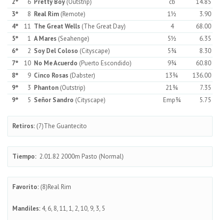
2°
6
Pretty Boy
(Outstrip)
cb
14.85
3°
8
Real Rim
(Remote)
1½
3.90
4°
11
The Great Wells
(The Great Day)
4
68.00
5°
1
A Mares
(Seahenge)
5½
6.35
6°
2
Soy Del Coloso
(Cityscape)
5¾
8.30
7°
10
No Me Acuerdo
(Puerto Escondido)
9¾
60.80
8°
9
Cinco Rosas
(Dabster)
13¾
136.00
9°
3
Phanton
(Outstrip)
21¾
7.35
9°
5
Señor Sandro
(Cityscape)
Emp¾
5.75
Retiros:
(7)The Guantecito
Tiempo:
2.01.82 2000m Pasto (Normal)
Favorito:
(8)Real Rim
Mandiles:
4, 6, 8, 11, 1, 2, 10, 9, 3, 5