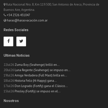
Ruta Nacional Nro. 8, Km 119.500, San Antonio de Areco, Provincia de
Buenos Aire, Argentina.
+54 2326 451047
haras@harasvacación.com.ar
Redes Sociales
Ultimas Noticias
22Jul26
Zuma Boy (Seahenge) brilló en...
20Jul26
Luna Regente (Seahenge) se impuso en...
19Jul26
Amiga Verdadera (Full Mast) brilla en...
18Jul26
Historia Feliz (Hi Happy) gana...
17Jul26
Don Logrado (Fortify) gana el Clásico...
15Jul26
Presley (Fortify) se impuso en el...
Nosotros