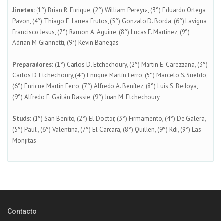
Jinetes:
(1°) Brian R. Enrique, (2°) William Pereyra, (3°) Eduardo Ortega
Pavon, (4°) Thiago E. Larrea Frutos, (5°) Gonzalo D. Borda, (6°) Lavigna
Francisco Jesus, (7°) Ramon A. Aguirre, (8°) Lucas F. Martinez, (9°)
Adrian M. Giannetti, (9°) Kevin Banegas
Preparadores:
(1°) Carlos D. Etchechoury, (2°) Martin E. Carezzana, (3°)
Carlos D. Etchechoury, (4°) Enrique Martín Ferro, (5°) Marcelo S. Sueldo,
(6°) Enrique Martín Ferro, (7°) Alfredo A. Benítez, (8°) Luis S. Bedoya,
(9°) Alfredo F. Gaitán Dassie, (9°) Juan M. Etchechoury
Studs:
(1°) San Benito, (2°) El Doctor, (3°) Firmamento, (4°) De Galera,
(5°) Pauli, (6°) Valentina, (7°) El Carcara, (8°) Quillen, (9°) Rdi, (9°) Las
Monjitas
Contacto