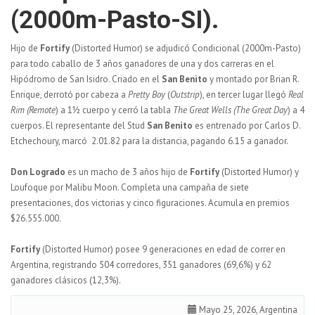
(2000m-Pasto-SI).
Hijo de
Fortify
(Distorted Humor) se adjudicó Condicional (2000m-Pasto)
para todo caballo de 3 años ganadores de una y dos carreras en el
Hipódromo de San Isidro. Criado en el
San Benito
y montado por Brian R.
Enrique, derrotó por cabeza a
Pretty Boy
(
Outstrip
), en tercer lugar llegó
Real
Rim
(Remote
) a 1½ cuerpo y cerró la tabla
The Great Wells
(The Great Day
) a 4
cuerpos. El representante del Stud
San Benito
es entrenado por Carlos D.
Etchechoury, marcó 2.01.82 para la distancia, pagando 6.15 a ganador.
Don Logrado
es un macho de 3 años hijo de
Fortify
(Distorted Humor) y
Loufoque por Malibu Moon. Completa una campaña de siete
presentaciones, dos victorias y cinco figuraciones. Acumula en premios
$26.555.000.
Fortify
(Distorted Humor) posee 9 generaciones en edad de correr en
Argentina, registrando 504 corredores, 351 ganadores (69,6%) y 62
ganadores clásicos (12,3%).
Mayo 25, 2026, Argentina