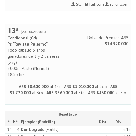
Staff ElTurf.com
ElTurf.com
13ª
(2026052590013)
Bolsa de Premios:
ARS
Condicional (Cd)
$14.920.000
Pr.
"Revista Palermo"
Todo caballo 3 años
ganadores de 1 y 2 carreras
(3ag)
2000m Pasto (Normal)
18:55 hrs.
ARS $8.600.000
al 1ro -
ARS $3.010.000
al 2do -
ARS
$1.720.000
al 3ro -
ARS $860.000
al 4to -
ARS $430.000
al 5to
Resultado
L°
N°
Ejemplar (Padrillo)
Dist.
Div.
1°
4
Don Logrado
(Fortify)
6.15