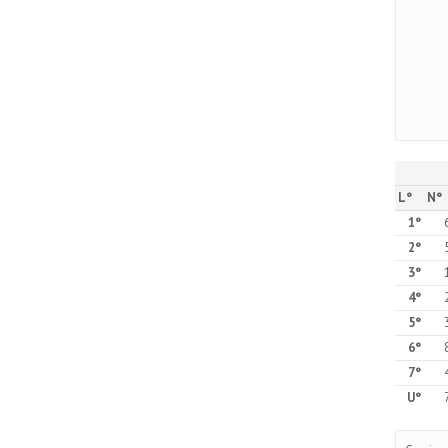
L°
N°
1°
2°
3°
4°
5°
6°
7°
U°