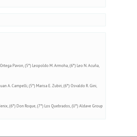
do Ortega Pavon, (5°) Leopoldo M. Armoha, (6°) Leo N. Acuña,
Juan A. Campelli, (5°) Marisa E. Zubiri, (6°) Osvaldo R. Gini,
 Fenix, (6°) Don Roque, (7°) Los Quebrados, (U°) Aldave Group