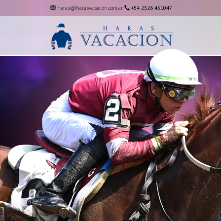
haras@harasvacación.com.ar
+54 2326 451047