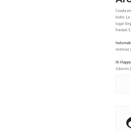
Criada en
Isidro. L
lugar lle
Frenkel S
Indomab
victorias
Hi Happy
clásicos 