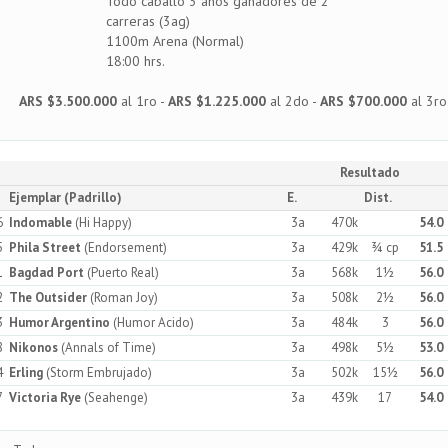
Todo caballo 3 años ganadores de 2
carreras (3ag)
1100m Arena (Normal)
18:00 hrs.
ARS $3.500.000
al 1ro -
ARS $1.225.000
al 2do -
ARS $700.000
al 3ro
Resultado
Ejemplar (Padrillo)
E.
Dist.
6
Indomable
(Hi Happy)
3a
470k
54.0
5
Phila Street
(Endorsement)
3a
429k
¾ cp
51.5
1
Bagdad Port
(Puerto Real)
3a
568k
1½
56.0
2
The Outsider
(Roman Joy)
3a
508k
2½
56.0
3
Humor Argentino
(Humor Acido)
3a
484k
3
56.0
8
Nikonos
(Annals of Time)
3a
498k
5½
53.0
4
Erling
(Storm Embrujado)
3a
502k
15½
56.0
7
Victoria Rye
(Seahenge)
3a
439k
17
54.0