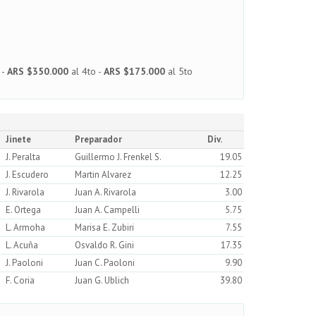
 -
ARS $350.000
al 4to -
ARS $175.000
al 5to
Jinete
Preparador
Div.
J. Peralta
Guillermo J. Frenkel S.
19.05
J. Escudero
Martin Alvarez
12.25
J. Rivarola
Juan A. Rivarola
3.00
E. Ortega
Juan A. Campelli
5.75
L. Armoha
Marisa E. Zubiri
7.55
L. Acuña
Osvaldo R. Gini
17.35
J. Paoloni
Juan C. Paoloni
9.90
F. Coria
Juan G. Ublich
39.80