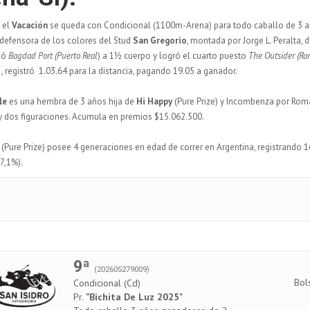
 el
Vacación
se queda con Condicional (1100m-Arena) para todo caballo de 3 a
a defensora de los colores del Stud
San Gregorio
, montada por Jorge L. Peralta,
gó
Bagdad Port
(Puerto Real
) a 1½ cuerpo y logró el cuarto puesto
The Outsider
(Ro
., registró 1.03.64 para la distancia, pagando 19.05 a ganador.
le
es una hembra de 3 años hija de
Hi Happy
(Pure Prize) y Incombenza por Roma
 y dos figuraciones. Acumula en premios $15.062.500.
(Pure Prize) posee 4 generaciones en edad de correr en Argentina, registrando 
(7,1%).
9ª
(202605279009)
Bol
Condicional (Cd)
Pr.
"Bichita De Luz 2025"