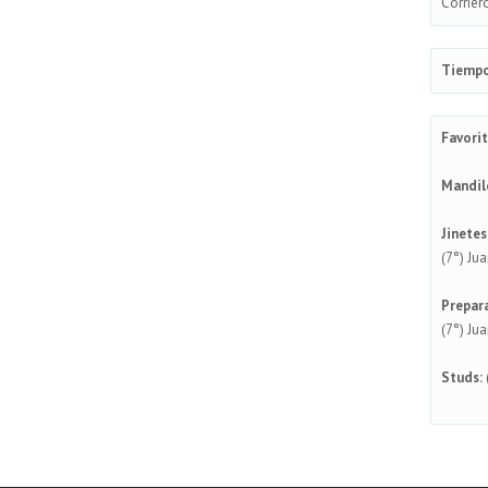
Corrier
Tiempo
Favorit
Mandil
Jinetes
(7°) Jua
Prepar
(7°) Jua
Studs: