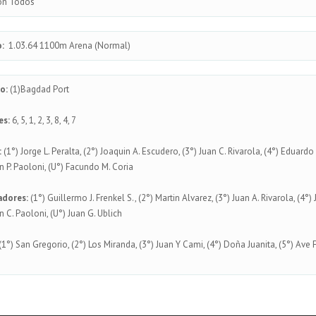
on Todos
:
1.03.64 1100m Arena (Normal)
o:
(1)Bagdad Port
es:
6, 5, 1, 2, 3, 8, 4, 7
:
(1°) Jorge L. Peralta, (2°) Joaquin A. Escudero, (3°) Juan C. Rivarola, (4°) Eduar
n P. Paoloni, (U°) Facundo M. Coria
adores:
(1°) Guillermo J. Frenkel S., (2°) Martin Alvarez, (3°) Juan A. Rivarola, (4°) 
n C. Paoloni, (U°) Juan G. Ublich
(1°) San Gregorio, (2°) Los Miranda, (3°) Juan Y Cami, (4°) Doña Juanita, (5°) Ave