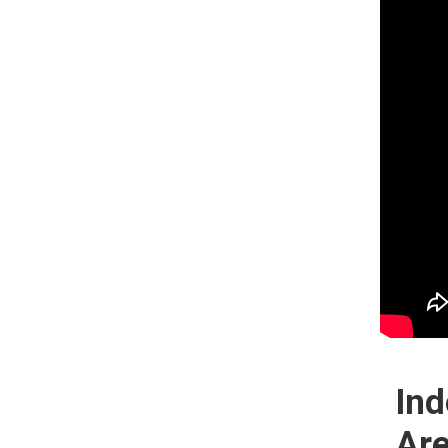
Ind
Are