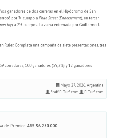
ños ganadores de dos carreras en el Hipódromo de San
 derrotó por ¾ cuerpo a
Phila Street
(
Endorsement
), en tercer
man Joy
) a 2½ cuerpos. La zaina entrenada por Guillermo J.
n Ruler. Completa una campaña de siete presentaciones, tres
169 corredores, 100 ganadores (59,2%) y 12 ganadores
Mayo 27, 2026, Argentina
Staff ElTurf.com
ElTurf.com
sa de Premios:
ARS $6.250.000