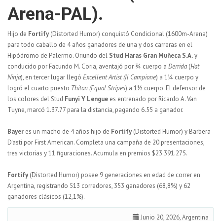
Arena-PAL).
Hijo de
Fortify
(Distorted Humor) conquistó Condicional (1600m-Arena)
para todo caballo de 4 años ganadores de una y dos carreras en el
Hipódromo de Palermo. Oriundo del
Stud Haras Gran Muñeca S.A.
y
conducido por Facundo M. Coria, aventajó por ¾ cuerpo a
Derrida
(
Hat
Ninja
), en tercer lugar llegó
Excellent Artist
(Il Campione
) a 1¼ cuerpo y
logró el cuarto puesto
Thiton
(Equal Stripes
) a 1½ cuerpo. El defensor de
los colores del Stud
Funyi Y Lengue
es entrenado por Ricardo A. Van
Tuyne, marcó 1.37.77 para la distancia, pagando 6.55 a ganador.
Bayer
es un macho de 4 años hijo de
Fortify
(Distorted Humor) y Barbera
D'asti por First American. Completa una campaña de 20 presentaciones,
tres victorias y 11 figuraciones. Acumula en premios $23.391.275.
Fortify
(Distorted Humor) posee 9 generaciones en edad de correr en
Argentina, registrando 513 corredores, 353 ganadores (68,8%) y 62
ganadores clásicos (12,1%).
Junio 20, 2026, Argentina