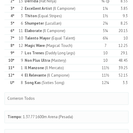
2°
13
Derrida
(Hat Ninja)
¾ cp
8.55
3°
2
Excellent Artist
(Il Campione)
1¼
3.85
4°
3
Thiton
(Equal Stripes)
1½
9.3
5°
6
Shumpeter
(Lucullan)
2¼
8.25
6°
11
Elaborate
(Il Campione)
5¼
20.15
7°
10
Talento Mayor
(Equal Talent)
6¼
10
8°
12
Magic Wave
(Magical Touch)
7
12.25
9°
7
Los Trenes
(Daddy Long Legs)
10
29.1
10°
9
Non Plus Ultra
(Mastery)
10
48.45
11°
1
Il Manzone
(Il Mercato)
11½
39.25
12°
4
El Relevante
(Il Campione)
11½
52.15
U°
8
Song Kas
(Sixties Song)
12¼
3.3
Corrieron Todos
Tiempo:
1.37.77 1600m Arena (Pesada)