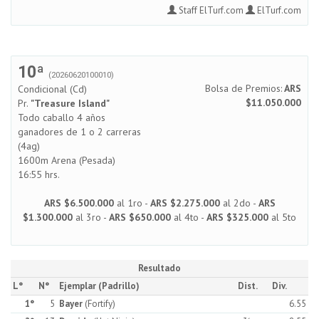
Staff ElTurf.com
ElTurf.com
10ª
(20260620100010)
Bolsa de Premios:
ARS
Condicional (Cd)
$11.050.000
Pr.
"Treasure Island"
Todo caballo 4 años
ganadores de 1 o 2 carreras
(4ag)
1600m Arena (Pesada)
16:55 hrs.
ARS $6.500.000
al 1ro -
ARS $2.275.000
al 2do -
ARS
$1.300.000
al 3ro -
ARS $650.000
al 4to -
ARS $325.000
al 5to
Resultado
L°
N°
Ejemplar (Padrillo)
Dist.
Div.
1°
5
Bayer
(Fortify)
6.55