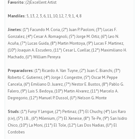
Favorito:
(2)Excellent Artist
Mandiles:
5, 13, 2, 3, 6, 11, 10, 12, 7, 9, 1, 4, 8
Jinetes:
(1°) Facundo M. Coria, (2°) Juan P. Paoloni, (3°) Lucas F.
Gonzalez, (4°) Cesar A. Romagnoli, (5°) Jorge M. Ortiz, (6°) Leo N.
Acuña, (7°) Lucas Guida, (8°) Martin Montoya, (9°) Lucas F. Martinez,
(10°) Joaquin A. Escudero, (11°) Cesar L. Cuellar, (12°) Maximiliano H.
Machado, (U°) William Pereyra
Preparadores:
(1°) Ricardo A. Van Tuyne, (2°) Juan C. Bianchi, (3°)
Roberto C. Gutierrez, (4°) Jorge J. Congestre, (5°) Oscar M. Peppe
Cancela, (6°) Emiliano D. Juarez, (7°) Nestor E. Bustos, (8°) Pablo G.
Falero, (9°) Luis S. Bedoya, (10°) Martin Alvarez, (11°) Marcelo A.
Degregorio, (12°) Manuel P. Dussol, (U°) Nelson G. Monte
Studs:
(1°) Funyi Y Lengue, (2°) Pertinaz, (3°) El Chuchy, (4°) Los Raro
(r.iv), (5°) J.B., (6°) Milenium, (7°) El Xeneise, (8°) Te-Pe, (9°) San Isidro
Chico, (10°) La Moni, (11°) El Tole, (12°) Las Dos Nadias, (U°) El
Cordobes