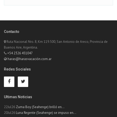
Contacto
Ruta Nacional Nro. 8, Km 119.500, San Antonio de Areco, Provincia de
Buenos Aire, Argentina.
+54 2326 451047
haras@harasvacación.com.ar
Redes Sociales
Ultimas Noticias
22Jul26
Zuma Boy (Seahenge) brilló en...
20Jul26
Luna Regente (Seahenge) se impuso en...