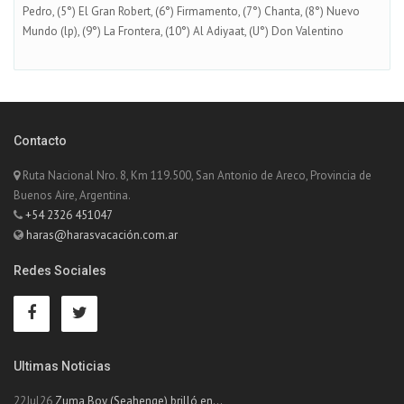
Pedro, (5°) El Gran Robert, (6°) Firmamento, (7°) Chanta, (8°) Nuevo
Mundo (lp), (9°) La Frontera, (10°) Al Adiyaat, (U°) Don Valentino
Contacto
Ruta Nacional Nro. 8, Km 119.500, San Antonio de Areco, Provincia de
Buenos Aire, Argentina.
+54 2326 451047
haras@harasvacación.com.ar
Redes Sociales
Ultimas Noticias
22Jul26
Zuma Boy (Seahenge) brilló en...