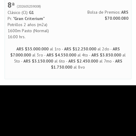
8ª
(202605259008)
Bolsa de Premios:
ARS
Clásico (Cl)
G1
$70.000.080
Pr.
"Gran Criterium"
Potrillos 2 años (m2a)
1600m Pasto (Normal)
16:00 hrs.
ARS $35.000.000
al 1ro -
ARS $12.250.000
al 2do -
ARS
$7.000.000
al 3ro -
ARS $4.550.000
al 4to -
ARS $3.850.000
al
5to -
ARS $3.150.000
al 6to -
ARS $2.450.000
al 7mo -
ARS
$1.750.000
al 8vo