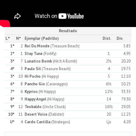
Resultado
L°
N°
Ejemplar (Padrillo)
Dist.
Div.
1°
2
Roi Du Monde
(Treasure Beach)
5.85
2°
1
Stay Tune
(Fortify)
1
4.95
3°
7
Lunatico Bomb
(Hit It A Bomb)
2½
20.20
4°
3
Paulo Sil
(Treasure Beach)
4
19.75
5°
10
Hi Pocho
(Hi Happy)
5
12.10
6°
8
Pancho Gio
(Caravaggio)
6½
10.25
7°
6
Kyprios
(Hi Happy)
12½
33.35
8°
9
Happy Angel
(Hi Happy)
14
79.30
9°
12
Teobaldo
(Uncle Chuck)
16½
29.05
10°
11
Desert Voice
(Dabster)
20
12.25
U°
4
Cardo Castilla
(Strategos)
Ljs
4.20