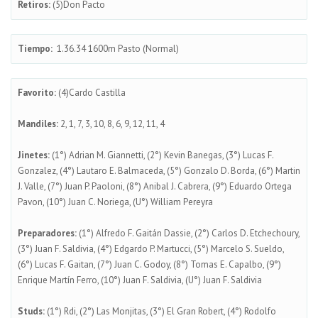
Retiros:
(5)Don Pacto
Tiempo:
1.36.34 1600m Pasto (Normal)
Favorito:
(4)Cardo Castilla
Mandiles:
2, 1, 7, 3, 10, 8, 6, 9, 12, 11, 4
Jinetes:
(1°) Adrian M. Giannetti, (2°) Kevin Banegas, (3°) Lucas F.
Gonzalez, (4°) Lautaro E. Balmaceda, (5°) Gonzalo D. Borda, (6°) Martin
J. Valle, (7°) Juan P. Paoloni, (8°) Anibal J. Cabrera, (9°) Eduardo Ortega
Pavon, (10°) Juan C. Noriega, (U°) William Pereyra
Preparadores:
(1°) Alfredo F. Gaitán Dassie, (2°) Carlos D. Etchechoury,
(3°) Juan F. Saldivia, (4°) Edgardo P. Martucci, (5°) Marcelo S. Sueldo,
(6°) Lucas F. Gaitan, (7°) Juan C. Godoy, (8°) Tomas E. Capalbo, (9°)
Enrique Martín Ferro, (10°) Juan F. Saldivia, (U°) Juan F. Saldivia
Studs:
(1°) Rdi, (2°) Las Monjitas, (3°) El Gran Robert, (4°) Rodolfo