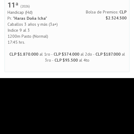
11ª
(2026)
Bolsa de Premios:
CLP
Handicap (Hd)
$2.524.500
Pr.
"Haras Doña Icha"
Caballos 3 años y más (3a+)
Indice 9 al 3
1200m Pasto (Normal)
17:45 hrs.
CLP $1.870.000
al 1ro -
CLP $374.000
al 2do -
CLP $187.000
al
3ro -
CLP $93.500
al 4to