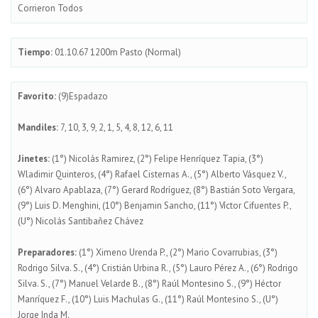
Corrieron Todos
Tiempo:
01.10.67 1200m Pasto (Normal)
Favorito:
(9)Espadazo
Mandiles:
7, 10, 3, 9, 2, 1, 5, 4, 8, 12, 6, 11
Jinetes:
(1°) Nicolás Ramirez, (2°) Felipe Henríquez Tapia, (3°)
Wladimir Quinteros, (4°) Rafael Cisternas A., (5°) Alberto Vásquez V.,
(6°) Alvaro Apablaza, (7°) Gerard Rodríguez, (8°) Bastián Soto Vergara,
(9°) Luis D. Menghini, (10°) Benjamin Sancho, (11°) Víctor Cifuentes P.,
(U°) Nicolás Santibañez Chávez
Preparadores:
(1°) Ximeno Urenda P., (2°) Mario Covarrubias, (3°)
Rodrigo Silva. S., (4°) Cristián Urbina R., (5°) Lauro Pérez A., (6°) Rodrigo
Silva. S., (7°) Manuel Velarde B., (8°) Raúl Montesino S., (9°) Héctor
Manríquez F., (10°) Luis Machulas G., (11°) Raúl Montesino S., (U°)
Jorge Inda M.