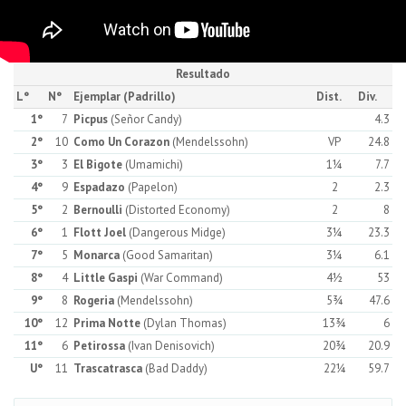
Resultado
L°
N°
Ejemplar (Padrillo)
Dist.
Div.
1°
7
Picpus
(Señor Candy)
4.3
2°
10
Como Un Corazon
(Mendelssohn)
VP
24.8
3°
3
El Bigote
(Umamichi)
1¼
7.7
4°
9
Espadazo
(Papelon)
2
2.3
5°
2
Bernoulli
(Distorted Economy)
2
8
6°
1
Flott Joel
(Dangerous Midge)
3¼
23.3
7°
5
Monarca
(Good Samaritan)
3¼
6.1
8°
4
Little Gaspi
(War Command)
4½
53
9°
8
Rogeria
(Mendelssohn)
5¾
47.6
10°
12
Prima Notte
(Dylan Thomas)
13¾
6
11°
6
Petirossa
(Ivan Denisovich)
20¾
20.9
U°
11
Trascatrasca
(Bad Daddy)
22¼
59.7