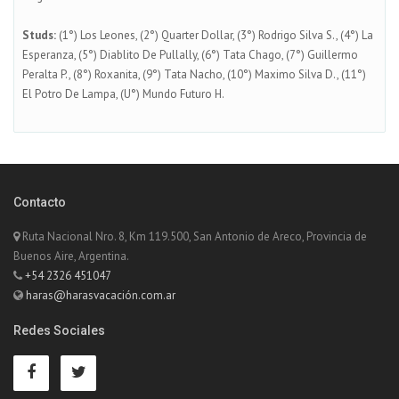
Studs:
(1°) Los Leones, (2°) Quarter Dollar, (3°) Rodrigo Silva S., (4°) La
Esperanza, (5°) Diablito De Pullally, (6°) Tata Chago, (7°) Guillermo
Peralta P., (8°) Roxanita, (9°) Tata Nacho, (10°) Maximo Silva D., (11°)
El Potro De Lampa, (U°) Mundo Futuro H.
Contacto
Ruta Nacional Nro. 8, Km 119.500, San Antonio de Areco, Provincia de
Buenos Aire, Argentina.
+54 2326 451047
haras@harasvacación.com.ar
Redes Sociales